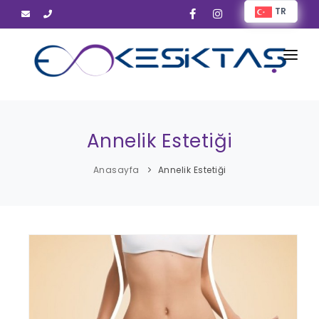
TR
ANASAYFA
HAKKIMIZDA
Annelik Estetiği
TEDAVİLERİMİZ
Anasayfa
Annelik Estetiği
GALERİ
İLETİŞİM